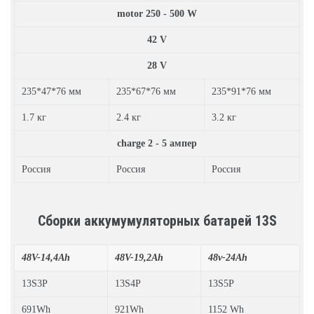
motor 250 - 500 W
42 V
28 V
235*47*76 мм
235*67*76 мм
235*91*76 мм
1.7 кг
2.4 кг
3.2 кг
charge 2 - 5 ампер
Россия
Россия
Россия
Сборки аккумумуляторных батарей 13S
48V-14,4Ah
48V-19,2Ah
48v-24Ah
13S3P
13S4P
13S5P
691Wh
921Wh
1152 Wh