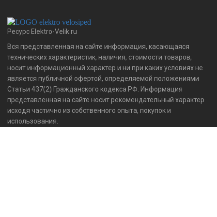
Ресурс Elektro-Velik.ru
LI-ION АККУМУЛЯТОРНАЯ БАТАРЕЯ 36V 19,2 АH - 691
Вся представленная на сайте информация, касающаяся
ВТ*Ч
технических характеристик, наличия, стоимости товаров,
носит информационный характер и ни при каких условиях не
ПОДРОБНЕЕ
является публичной офертой, определяемой положениями
Статьи 437(2) Гражданского кодекса РФ. Информация
представленная на сайте носит рекомендательный характер
исходя частично из собственного опыта, покупок и
использования.
Навигация:
Проекты
Компоненты для электровелосипеда
Обратная связь
Выбор мотор колёса
Калькулятор длины спиц для МК