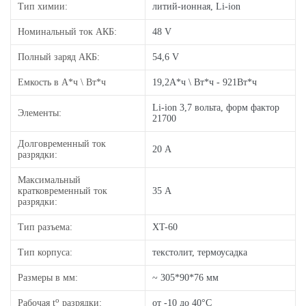
Тип химии:
литий-ионная, Li-ion
Номинальный ток АКБ:
48 V
Полный заряд АКБ:
54,6 V
Емкость в А*ч \ Вт*ч
19,2А*ч \ Вт*ч - 921Вт*ч
Li-ion 3,7 вольта, форм фактор
Элементы:
21700
Долговременный ток
20 А
разрядки:
Максимальный
кратковременный ток
35 А
разрядки:
Тип разъема:
XT-60
Тип корпуса:
текстолит, термоусадка
Размеры в мм:
~ 305*90*76 мм
o
Рабочая t
разрядки:
от -10 до 40°C