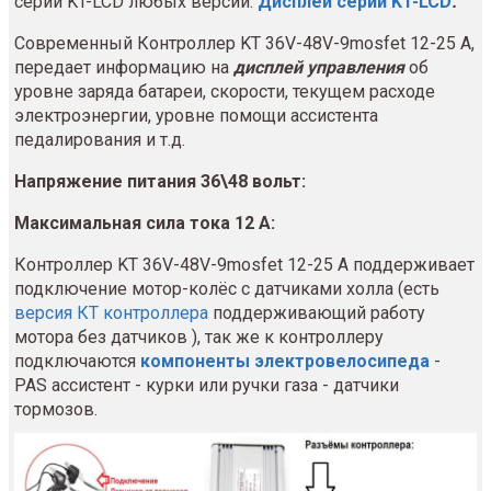
серии KT-LCD любых версий.
Дисплеи серии KT-LCD
.
Современный Контроллер KT 36V-48V-9mosfet 12-25 A,
передает информацию на
дисплей управления
об
уровне заряда батареи, скорости, текущем расходе
электроэнергии, уровне помощи ассистента
педалирования и т.д.
Напряжение питания 36\48 вольт:
Максимальная сила тока 12 А:
Контроллер KT 36V-48V-9mosfet 12-25 A поддерживает
подключение мотор-колёс с датчиками холла (есть
версия КТ контроллера
поддерживающий работу
мотора без датчиков ), так же к контроллеру
подключаются
компоненты электровелосипеда
-
PAS ассистент - курки или ручки газа - датчики
тормозов.