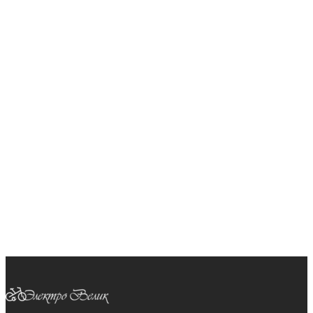
ДВУХРЕЖИМНЫЙ КОНТРОЛЛЕР KT 36V-48V-9MOSFET
12-25 A
3200
ПОДРОБНЕЕ