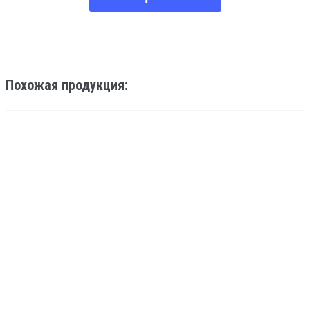
Похожая продукция:
KT 36V-48V-54V 18 MOSFET 22-45A
5500
ПОДРОБНЕЕ