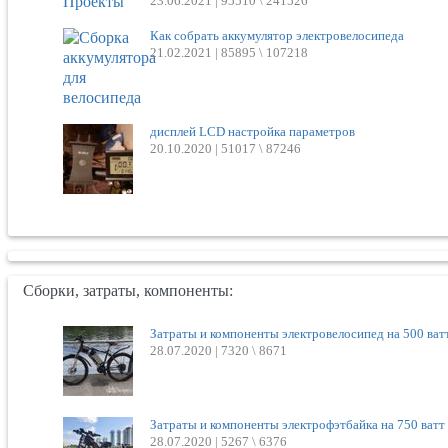
23.06.2021 |
95510 \ 241526
Как собрать аккумулятор электровелосипеда
21.02.2021 |
85895 \ 107218
дисплей LCD настройка параметров
20.10.2020 |
51017 \ 87246
Сборки, затраты, компоненты:
Затраты и компоненты электровелосипед на 500 ват
28.07.2020 |
7320 \ 8671
Затраты и компоненты электрофэтбайка на 750 ватт
28.07.2020 |
5267 \ 6376