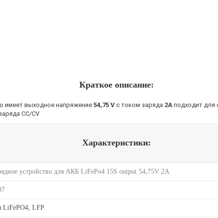
Краткое описание:
во имеет выходное напряжение
54,75 V
с током заряда
2A
подходит для
 заряда CC/CV
Характеристики:
рядное устройство для АКБ LiFePo4 15S output 54,75V 2A
07
я LiFePO4, LFP