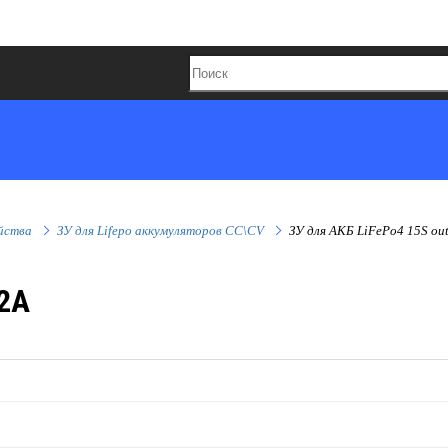
йства
ЗУ для Lifepo аккумуляторов CC\CV
ЗУ для АКБ LiFePo4 15S out
 2A