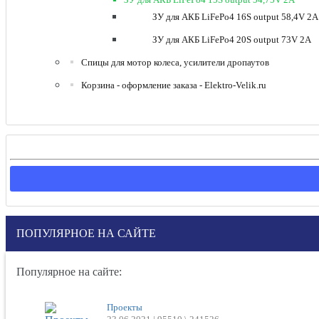
ЗУ для АКБ LiFePo4 16S output 58,4V 2A
ЗУ для АКБ LiFePo4 20S output 73V 2A
Спицы для мотор колеса, усилители дропаутов
Корзина - оформление заказа - Elektro-Velik.ru
ПОПУЛЯРНОЕ НА САЙТЕ
Популярное на сайте:
Проекты