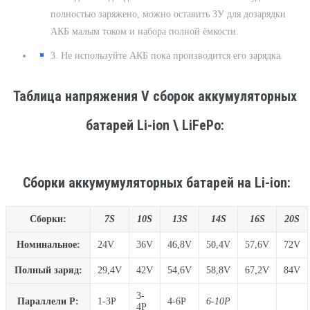
полностью заряжено, можно оставить ЗУ для дозарядки
АКБ малым током и набора полной ёмкости.
3. Не используйте АКБ пока производится его зарядка.
Таблица напряжения V сборок аккумуляторных
батарей Li-ion \ LiFePo:
Сборки аккумумуляторных батарей на Li-ion:
Сборки:
7S
10S
13S
14S
16S
20S
Номинальное:
24V
36V
46,8V
50,4V
57,6V
72V
Полный заряд:
29,4V
42V
54,6V
58,8V
67,2V
84V
3-
Параллели P:
1-3P
4-6P
6-10P
4P