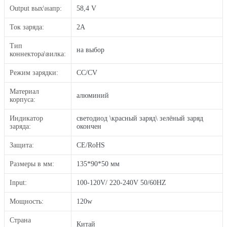
Output вых\напр:
58,4 V
Ток заряда:
2A
Тип
на выбор
коннектора\вилка:
Режим зарядки:
CC/CV
Материал
алюминий
корпуса:
Индикатор
светодиод \красный заряд\ зелёный заряд
заряда:
окончен
Защита:
CE/RoHS
Размеры в мм:
135*90*50 мм
Input:
100-120V/ 220-240V 50/60HZ
Мощность:
120w
Страна
Китай