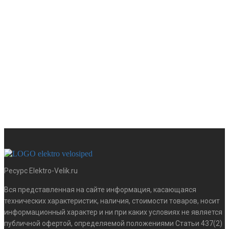
2354
ПОДРОБНЕЕ
Ресурс Elektro-Velik.ru
Вся представленная на сайте информация, касающаяся
ЗАРЯДНОЕ УСТРОЙСТВО ДЛЯ АКБ LIFEPO4 8S 29,2V
технических характеристик, наличия, стоимости товаров, носит
информационный характер и ни при каких условиях не является
публичной офертой, определяемой положениями Статьи 437(2)