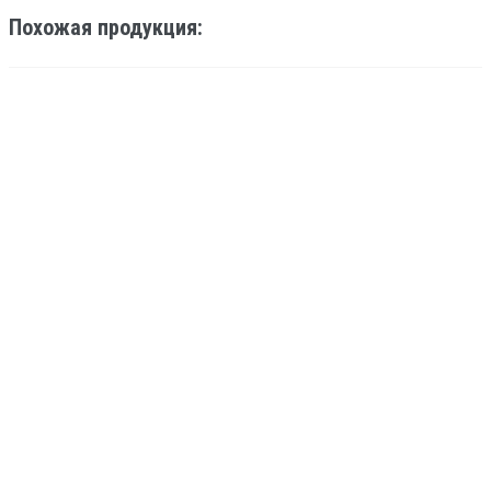
Похожая продукция:
ЗАРЯДНОЕ УСТРОЙСТВО ДЛЯ АКБ LIFEPO4 20S
OUTPUT 73V 2A
2962
ПОДРОБНЕЕ
ЗАРЯДНОЕ УСТРОЙСТВО ДЛЯ АКБ LIFEPO4 15S
OUTPUT 54,75V 2A