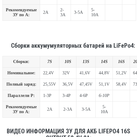
Рекомендуемые
2-
5-
2A
3-5A
ЗУ по A:
3A
10A
Сборки аккумумуляторных батарей на LiFePo4:
Сборки:
7S
10S
13S
14S
16S
2
Номинальное:
22,4V
32V
41,6V
44,8V
51,2V
6
Полный заряд:
25,55V
36,5V
47,45V
51,1V
58,4V
7
Параллели P:
1-3P
3-4P
4-6P
6-10P
Рекомендуемые
5-
2A
2-3A
3-5A
ЗУ по A:
10A
ВИДЕО ИНФОРМАЦИЯ ЗУ ДЛЯ АКБ LIFEPO4 16S