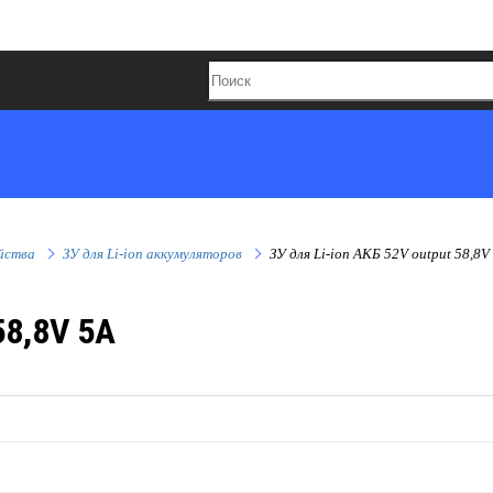
йства
ЗУ для Li-ion аккумуляторов
ЗУ для Li-ion АКБ 52V output 58,8V
58,8V 5A