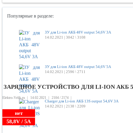
Популярные в разделе:
ЗУ для Li-ion АКБ 48V output 54,6V 3A
14.02.2021 |
3042 \ 3108
ЗУ для Li-ion АКБ 48V output 54,6V 5A
14.02.2021 |
2596 \ 2711
ЗАРЯДНОЕ УСТРОЙСТВО ДЛЯ LI-ION АКБ 52
Elektro-Velik.ru
|
14.02.2021
|
2104 /
2174
|
Charger для Li-ion АКБ 13S output 54,6V 3A
14.02.2021 |
2138 \ 2209
нет
58,8V / 5A