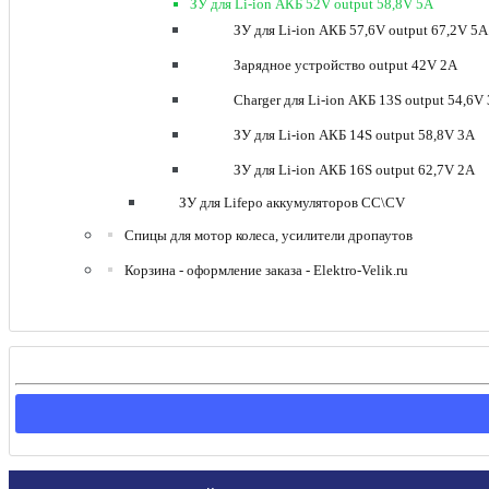
ЗУ для Li-ion АКБ 52V output 58,8V 5A
ЗУ для Li-ion АКБ 57,6V output 67,2V 5A
Зарядное устройство output 42V 2A
Charger для Li-ion АКБ 13S output 54,6V
ЗУ для Li-ion АКБ 14S output 58,8V 3A
ЗУ для Li-ion АКБ 16S output 62,7V 2A
ЗУ для Lifepo аккумуляторов CC\CV
Спицы для мотор колеса, усилители дропаутов
Корзина - оформление заказа - Elektro-Velik.ru