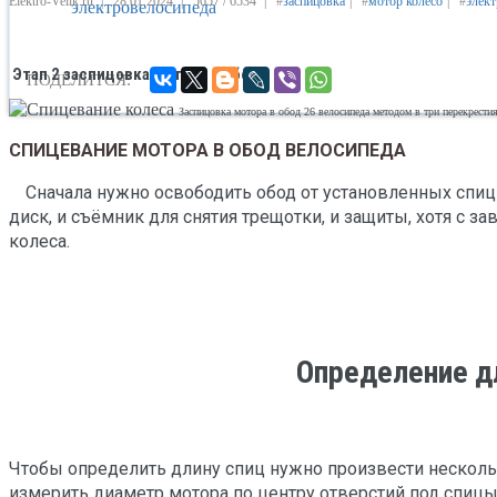
Elektro-Velik.ru
|
28.01.2024
|
5657 /
6534
|
#
заспицовка
|
#
мотор колесо
|
#
элек
Этап 2 заспицовка мотора в обод
ПОДЕЛИТСЯ:
Заспицовка мотора в обод 26 велосипеда методом в три перекрестия
СПИЦЕВАНИЕ МОТОРА В ОБОД ВЕЛОСИПЕДА
Сначала нужно освободить обод от установленных спиц 
диск, и съёмник для снятия трещотки, и защиты, хотя с з
колеса.
Определение д
Чтобы определить длину спиц нужно произвести несколько
измерить диаметр мотора по центру отверстий под спицы