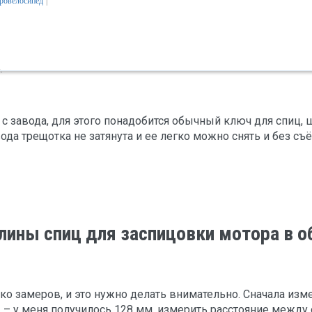
тровелосипед
|
.
с завода, для этого понадобится обычный ключ для спиц, 
авода трещотка не затянута и ее легко можно снять и без с
лины спиц для заспицовки мотора в о
 замеров, и это нужно делать внимательно. Сначала измер
 – у меня получилось 128 мм, измерить расстояние между