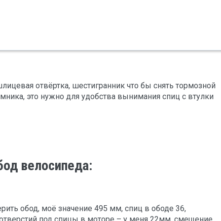
шлицевая отвёртка, шестигранник что бы снять тормозной
ъёмника, это нужно для удобства вынимания спиц с втулки
бод велосипеда:
ить обод, моё значение 495 мм, спиц в ободе 36,
 отверстий под спицы в моторе – у меня 22мм, смещение